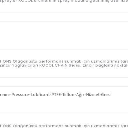
preyler ROCOL ürünlerinin sprey moduna getirilmiş özellikle
ICATIONS Olağanüstü performans sunmak için uzmanlarımız tar
ncir Yağlayıcıları ROCOL CHAIN Serisi; zincir bağlantı noktal
ICATIONS Olağanüstü performans sunmak için uzmanlarımız tar