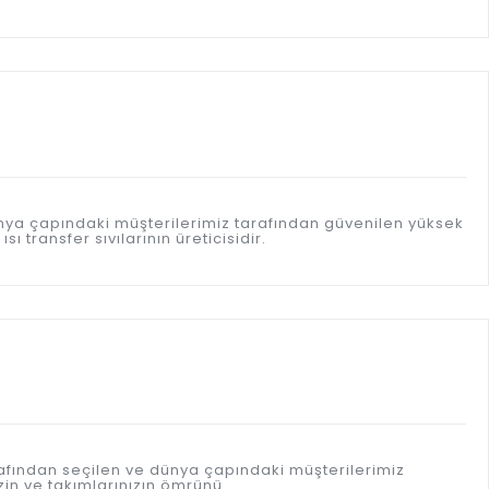
ünya çapındaki müşterilerimiz tarafından güvenilen yüksek
 transfer sıvılarının üreticisidir.
afından seçilen ve dünya çapındaki müşterilerimiz
in ve takımlarınızın ömrünü