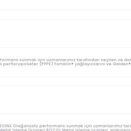
 performans sunmak için uzmanlarımız tarafından seçilen ve d
perfloropolieter (PFPE) Fomblin® yağlayıcılarını ve Galden® ısı
ICATIONS Olağanüstü performans sunmak için uzmanlarımız tar
etal İşleme Ürünleri ROCOL Metal işleme ürünleri, makineniz