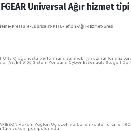
GEAR Universal Ağır hizmet tipi a
ICATIONS Olağanüstü performans sunmak için uzmanlarımız tar
kalar AS/EN 9100 Sistem Yönetimi Cyber Essentials Stage 1 Ce
VAY APIEZON Vakum Yağları Üç özel marka, en kaliteli ürünle
ağı Tüm vakum pompalarında