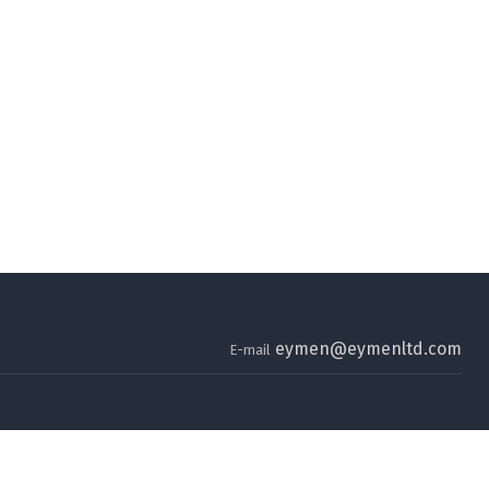
eymen@eymenltd.com
E-mail