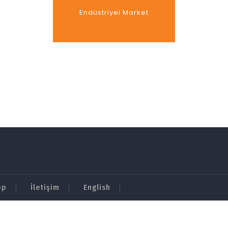
Endüstriyel Market
pp
İletişim
English