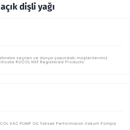
çık dişli yağı
afından seçilen ve dünya çapındaki müşterilerimiz
rtificate ROCOL NSF Registered Products
r. ROCOL VAC PUMP OIL Yüksek Performanslı Vakum Pompa