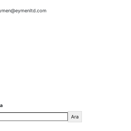
ymen@eymenltd.com
a
Ara