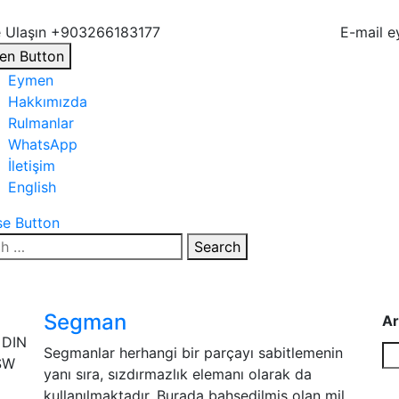
 Ulaşın
+903266183177
E-mail
e
en Button
Eymen
Hakkımızda
Rulmanlar
WhatsApp
İletişim
English
se Button
Search
Segman
Ar
Segmanlar herhangi bir parçayı sabitlemenin
yanı sıra, sızdırmazlık elemanı olarak da
kullanılmaktadır. Burada bahsedilmiş olan mil