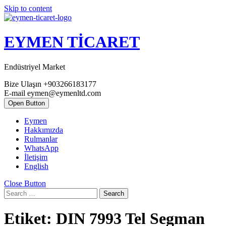
Skip to content
EYMEN TİCARET
Endüstriyel Market
Bize Ulaşın
+903266183177
E-mail
eymen@eymenltd.com
Open Button
Eymen
Hakkımızda
Rulmanlar
WhatsApp
İletişim
English
Close Button
Search
Etiket:
DIN 7993 Tel Segman