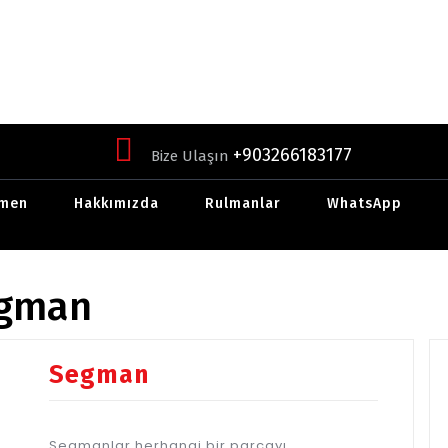
+903266183177
Bize Ulaşın
men
Hakkımızda
Rulmanlar
WhatsApp
egman
Segman
Segmanlar herhangi bir parçayı