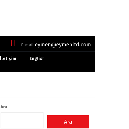
eymen@eymenltd.com
E-mail
İletişim
English
Ara
Ara