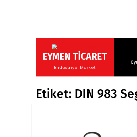
Skip
to
EYMEN TİCARET
content
Ey
Endüstriyel Market
Etiket:
DIN 983 S