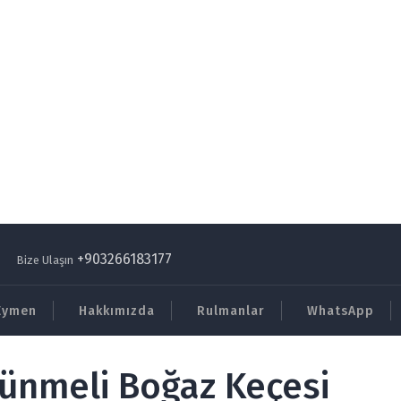
+903266183177
Bize Ulaşın
Eymen
Hakkımızda
Rulmanlar
WhatsApp
ünmeli Boğaz Keçesi