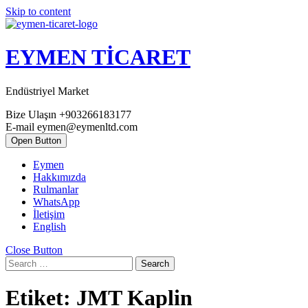
Skip to content
EYMEN TİCARET
Endüstriyel Market
Bize Ulaşın
+903266183177
E-mail
eymen@eymenltd.com
Open Button
Eymen
Hakkımızda
Rulmanlar
WhatsApp
İletişim
English
Close Button
Search
Etiket:
JMT Kaplin