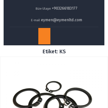
+903266183177
Bize Ulaşın
eymen@eymenltd.com
E-mail
Open
Button
Etiket:
KS