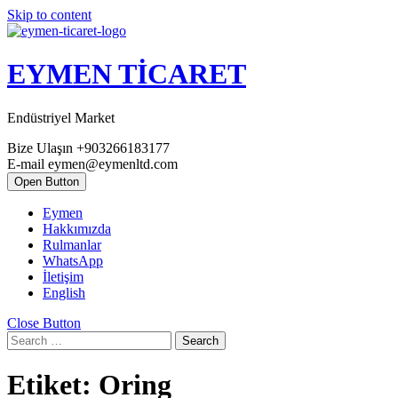
Skip to content
EYMEN TİCARET
Endüstriyel Market
Bize Ulaşın
+903266183177
E-mail
eymen@eymenltd.com
Open Button
Eymen
Hakkımızda
Rulmanlar
WhatsApp
İletişim
English
Close Button
Search
Etiket:
Oring