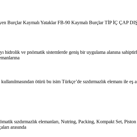
meyen Burçlar Kaymalı Yataklar FB-90 Kaymalı Burçlar TİP İÇ ÇAP
ayı hidrolik ve pnömatik sistemlerde geniş bir uygulama alanına sahipti
lemanlarına
 kullanılmasından ötürü bu isim Türkçe’de sızdırmazlık elemanı ile eş a
nömatik sızdırmazlık elemanları, Nutring, Packing, Kompakt Set, Piston
çaları arasında