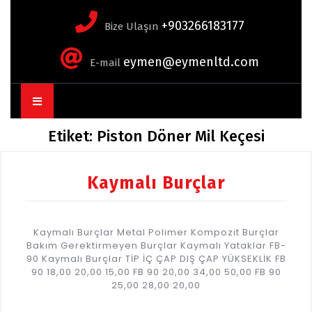
+903266183177
Bize Ulaşın
eymen@eymenltd.com
E-mail
Open
Button
Etiket:
Piston Döner Mil Keçesi
Kaymalı Burçlar
Kaymalı Burçlar Metal Polimer Kompozit Burçlar
Bakım Gerektirmeyen Burçlar Kaymalı Yataklar FB-
90 Kaymalı Burçlar TİP İÇ ÇAP DIŞ ÇAP YÜKSEKLİK FB
90 18,00 20,00 15,00 FB 90 20,00 34,00 50,00 FB 90
25,00 28,00 20,00