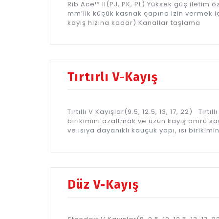
Rib Ace™ II(PJ, PK, PL) Yüksek güç iletim öze
mm’lik küçük kasnak çapına izin vermek için
kayış hızına kadar) Kanallar taşlama
Tırtırlı V-Kayış
Tırtıllı V Kayışlar(9.5, 12.5, 13, 17, 22) Tırt
birikimini azaltmak ve uzun kayış ömrü sağ
ve ısıya dayanıklı kauçuk yapı, ısı birikimin
Düz V-Kayış