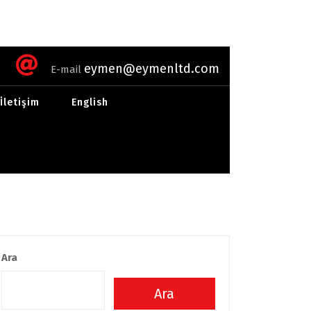
eymen@eymenltd.com
E-mail
İletişim
English
Ara
Ara