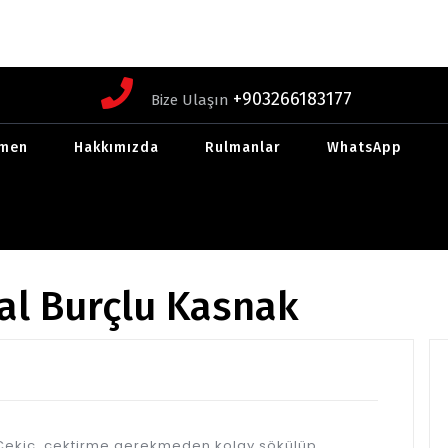
+903266183177
Bize Ulaşın
men
Hakkımızda
Rulmanlar
WhatsApp
nal Burçlu Kasnak
ı Çekiç, çektirme gerekmeden kolay sökülüp