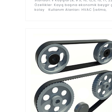
Standart V Kayışlar(8, 9.5, 10, 12,5, 13, 1
Özellikler: Kayış başına ekonomik beygir g
kolay Kullanım Alanları: HVAC (ısıtma,