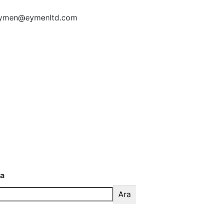
ymen@eymenltd.com
a
Ara