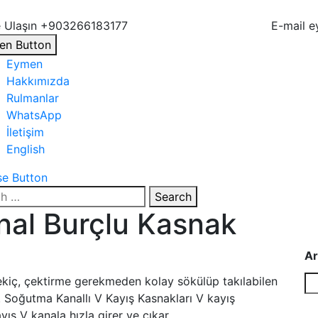
 Ulaşın
+903266183177
E-mail
e
en Button
Eymen
Hakkımızda
Rulmanlar
WhatsApp
İletişim
English
se Button
Search
nal Burçlu Kasnak
Ar
ekiç, çektirme gerekmeden kolay sökülüp takılabilen
. Soğutma Kanallı V Kayış Kasnakları V kayış
yış V kanala hızla girer ve çıkar.