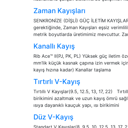
Zaman Kayışları
SENKRONİZE (DİŞLİ) GÜÇ İLETİM KAYIŞLAR
gerektiğinde, Zaman Kayışları eşsiz veriml
metrik boyutlarda üretimimiz mevcuttur. Zama
Kanallı Kayış
Rib Ace™ II(PJ, PK, PL) Yüksek güç iletim özel
mm’lik küçük kasnak çapına izin vermek için 
kayış hızına kadar) Kanallar taşlama
Tırtırlı V-Kayış
Tırtıllı V Kayışlar(9.5, 12.5, 13, 17, 22) Tırtı
birikimini azaltmak ve uzun kayış ömrü sağla
ısıya dayanıklı kauçuk yapı, ısı birikimini
Düz V-Kayış
Standart V Kayışlar(8, 9.5, 10, 12,5, 13, 17