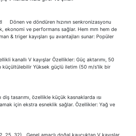
I Dönen ve döndüren hızının senkronizasyonu
ilik, ekonomi ve performans sağlar. Hem mm hem de
n & triger kayışları şu avantajları sunar: Popüler
likli kanallı V kayışlar Özellikler: Güç aktarımı, 50
küçültülebilir Yüksek güçlü iletim (50 m/s’lik bir
llı diş tasarımı, özellikle küçük kasnaklarda ısı
mak için ekstra esneklik sağlar. Özellikler: Yağ ve
, 22, 25, 32) Genel amaçlı doğal kauçuktan V kayışlar