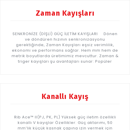
Zaman Kayışları
SENKRONİZE (DİŞLİ) GÜÇ İLETİM KAYIŞLARI Dönen
ve döndüren hızının senkronizasyonu
gerektiğinde, Zaman Kayışları eşsiz verimlilik,
ekonomi ve performans sağlar. Hem mm hem de
metrik boyutlarda üretimimiz mevcuttur. Zaman &
triger kayışları şu avantajları sunar: Popüler
Kanallı Kayış
Rib Ace™ II(PJ, PK, PL) Yüksek güç iletim özellikli
kanallı V kayışlar Özellikler: Güç aktarımı, 50
mm’lik küçük kasnak çapına izin vermek için