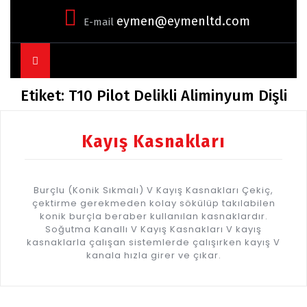
eymen@eymenltd.com
E-mail
Open
Button
Etiket:
T10 Pilot Delikli Aliminyum Dişli
Kayış Kasnakları
Burçlu (Konik Sıkmalı) V Kayış Kasnakları Çekiç,
çektirme gerekmeden kolay sökülüp takılabilen
konik burçla beraber kullanılan kasnaklardır.
Soğutma Kanallı V Kayış Kasnakları V kayış
kasnaklarla çalışan sistemlerde çalışırken kayış V
kanala hızla girer ve çıkar.