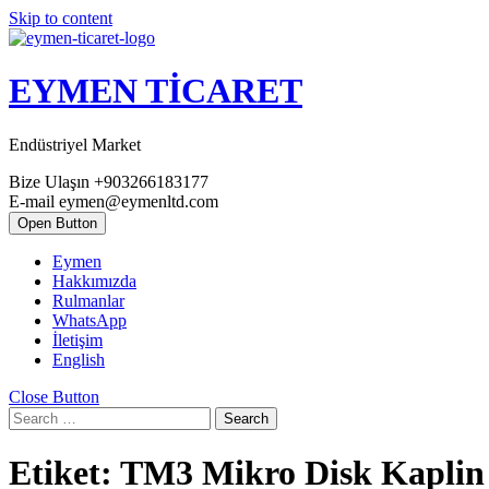
Skip to content
EYMEN TİCARET
Endüstriyel Market
Bize Ulaşın
+903266183177
E-mail
eymen@eymenltd.com
Open Button
Eymen
Hakkımızda
Rulmanlar
WhatsApp
İletişim
English
Close Button
Search
Etiket:
TM3 Mikro Disk Kaplin