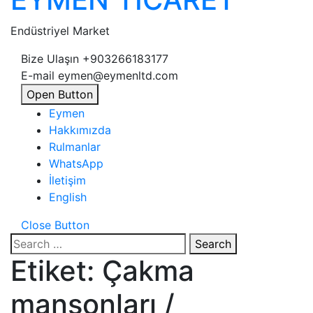
Endüstriyel Market
Bize Ulaşın
+903266183177
E-mail
eymen@eymenltd.com
Open Button
Eymen
Hakkımızda
Rulmanlar
WhatsApp
İletişim
English
Close Button
Search
Etiket:
Çakma
manşonları /