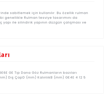
erinde sabitlemek için kullanılır. Bu özellik rulman
ibi genellikle Rulman tesviye tasarımını da
iç yapı ile silindirik yapının düzgün çalışması ve
ları
GE6E GE Tip Dana Göz Rulmanların bazıları
(mm) Dış ÇapD (mm) KalınlıkB (mm) GE4E 4 12 5