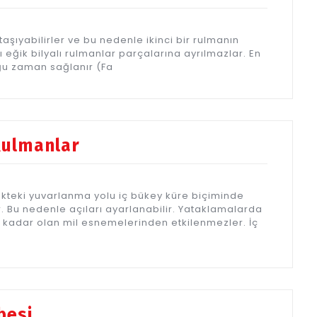
şıyabilirler ve bu nedenle ikinci bir rulmanın
ı eğik bilyalı rulmanlar parçalarına ayrılmazlar. En
uğu zaman sağlanır (Fa
 Rulmanlar
lezikteki yuvarlanma yolu iç bükey küre biçiminde
. Bu nedenle açıları ayarlanabilir. Yataklamalarda
 kadar olan mil esnemelerinden etkilenmezler. İç
besi