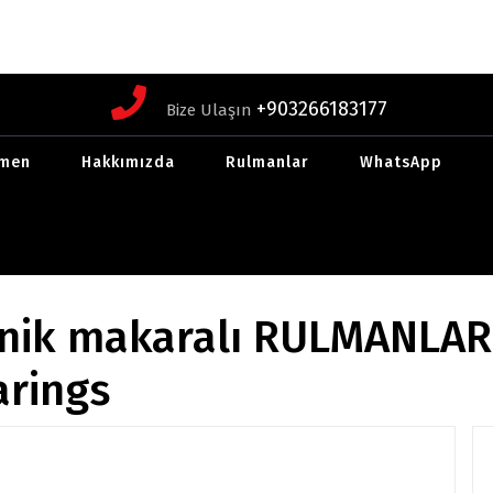
+903266183177
Bize Ulaşın
men
Hakkımızda
Rulmanlar
WhatsApp
konik makaralı RULMANLA
arings