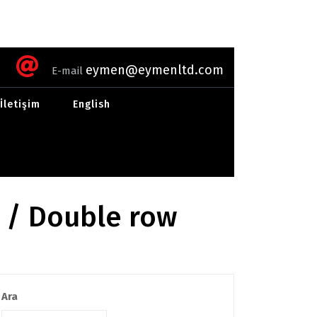
eymen@eymenltd.com
E-mail
İletişim
English
R / Double row
Ara