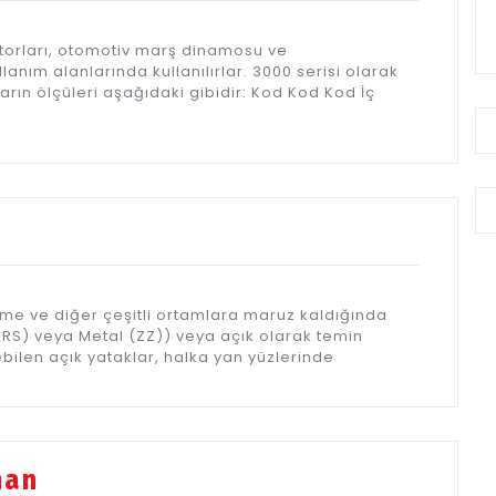
 motorları, otomotiv marş dinamosu ve
anım alanlarında kullanılırlar. 3000 serisi olarak
ların ölçüleri aşağıdaki gibidir: Kod Kod Kod İç
eme ve diğer çeşitli ortamlara maruz kaldığında
(2RS) veya Metal (ZZ)) veya açık olarak temin
ebilen açık yataklar, halka yan yüzlerinde
man