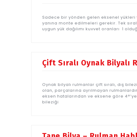
Sadece bir yönden gelen eksenel yükleri ta
yanına monte edilmeleri gerekir. Tek sıral
uygun yük dağılımı kuvvet oranları 1 old
Çift Sıralı Oynak Bilyalı
Oynak bilyalı rulmanlar çift sıralı, dış bi
olan, parçalarına ayrılmayan rulmanlardır
eksen hatalarından ve eksene göre 4°’ye
bileziği
Tane Bilya – Rulman Hab