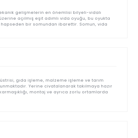
anik gelişmelerin en önemlisi bilyeli-vidalı
n üzerine açılmış eşit adımlı vida oyuğu, bu oyukta
nde hapseden bir somundan ibarettir. Somun, vida
düstrisi, gıda işleme, malzeme işleme ve tarım
sunmaktadır. Yerine civatalanarak takılmaya hazır
karmaşıklığı, montaj ve ayrıca zorlu ortamlarda