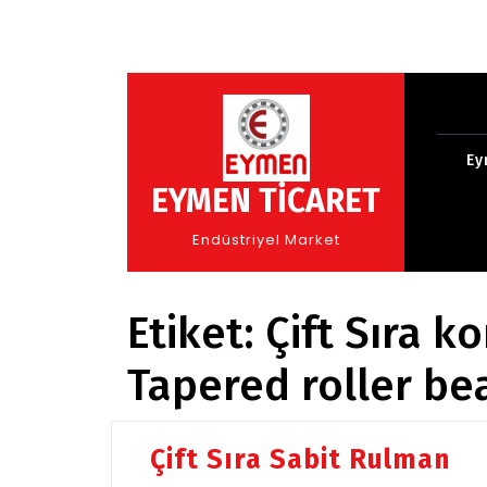
Skip
to
content
Ey
EYMEN TİCARET
Endüstriyel Market
Etiket:
Çift Sıra 
Tapered roller be
Çift Sıra Sabit Rulman