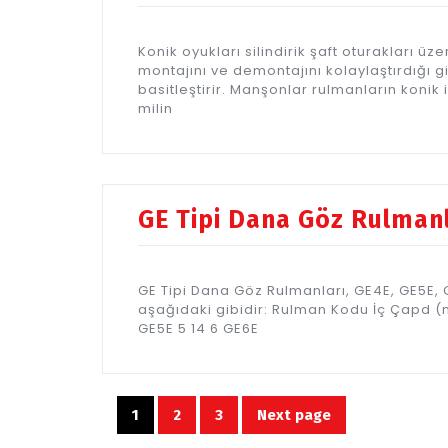
Konik oyukları silindirik şaft oturakları üz
montajını ve demontajını kolaylaştırdığı g
basitleştirir. Manşonlar rulmanların konik 
milin
GE Tipi Dana Göz Rulman
GE Tipi Dana Göz Rulmanları, GE4E, GE5E, 
aşağıdaki gibidir: Rulman Kodu İç Çapd 
GE5E 5 14 6 GE6E
Yazı
1
2
3
Next page
Page
Page
Page