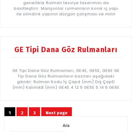
genellikle Rulman tesviye tasarımını da
basitleştirir. Manşonlar rulmanların konik iç yapı
ile silindirik yapının düzgün çalışması ve milin
GE Tipi Dana Göz Rulmanları
GE Tipi Dana Göz Rulmanları, GE4E, GE5E, GE6E GE
Tip Dana Göz Rulmanların bazıları aşağıdaki
gibidir: Rulman Kodu İç Çapd (mm) Dış ÇapD
(mm) KalınlıkB (mm) GE4E 4 12 5 GE5E 5 14 6 GE6E
Yazı
1
2
3
Next page
Page
Page
Page
dolaşımı
Ara