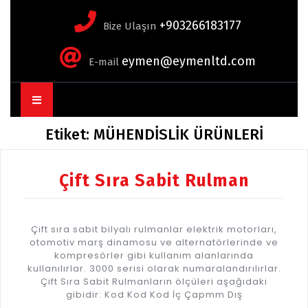
+903266183177
Bize Ulaşın
eymen@eymenltd.com
E-mail
Open
Button
Etiket:
MÜHENDİSLİK ÜRÜNLERİ
Çift Sıra Sabit Rulman
Çift sıra sabit bilyalı rulmanlar elektrik motorları,
otomotiv marş dinamosu ve alternatörlerinde ve
kompresörler gibi kullanım alanlarında
kullanılırlar. 3000 serisi olarak numaralandırılırlar.
Çift Sıra Sabit Rulmanların ölçüleri aşağıdaki
gibidir: Kod Kod Kod İç Çapmm Dış