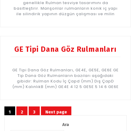
genellikle Rulman tesviye tasarımını da
basitleştirir. Manşonlar rulmanların konik iç yapı
ile silindirik yapının düzgün çalışması ve milin
GE Tipi Dana Göz Rulmanları
GE Tipi Dana Göz Rulmanları, GE4E, GE5E, GE6E GE
Tip Dana Göz Rulmanların bazıları aşağıdaki
gibidir: Rulman Kodu İç Çapd (mm) Dış ÇapD
(mm) KalınlıkB (mm) GE4E 4 12 5 GE5E 5 14 6 GE6E
Yazı
1
2
3
Next page
Page
Page
Page
dolaşımı
Ara