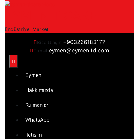
Skip
EYMEN TİCARET
to
content
Endüstriyel Market
+903266183177
Bize Ulaşın
eymen@eymenltd.com
E-mail
Open
Button
Eymen
Hakkımızda
Rulmanlar
WhatsApp
İletişim