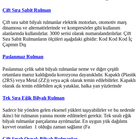
Çift Sıra Sabit Rulman
Çift sıra sabit bilyalı rulmanlar elektrik motorları, otomotiv marş
dinamosu ve alternatörlerinde ve kompresörler gibi kullanım
alanlarında kullanılırlar. 3000 serisi olarak numaralandırılırlar. Çift
Sıra Sabit Rulmanların ölçüleri aşağıdaki gibidir: Kod Kod Kod İç
Çapmm Dış
Paslanmaz Rulman
Paslanmaz çelik sabit bilyalı rulmanlar neme ve diğer çeşitli
ortamlara maruz kaldığında korozyona dayanıklıdır. Kapaklı (Plastik
(2RS) veya Metal (ZZ)) veya açık olarak temin edilebilirler. Kapaklı
olarak da temin edilebilen açık yataklar, halka yan yüzlerinde
Tek Sıra Eğik Bilyalı Rulman
Sadece bir yönden gelen eksenel yükleri taşıyabilirler ve bu nedenle
ikinci bir rulmanın yanına monte edilmeleri gerekir. Tek sıralı eğik
bilyalı rulmanlar parçalarına ayrılmazlar. En uygun yük dağılımı
kuvvet oranları 1 olduğu zaman sağlanır (Fa
Çift Sıralı Oynak Bilyalı Rulmanlar