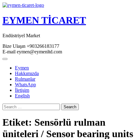
Skip
to
content
EYMEN TİCARET
Endüstriyel Market
Bize Ulaşın
+903266183177
E-mail
eymen@eymenltd.com
Open
Button
Eymen
Hakkımızda
Rulmanlar
WhatsApp
İletişim
English
Close
Search
Button
Etiket:
Sensörlü rulman
üniteleri / Sensor bearing units