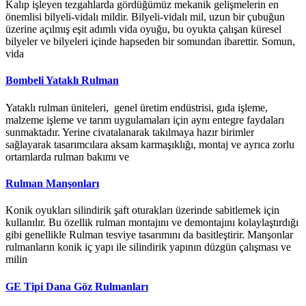
Kalıp işleyen tezgahlarda gördüğümüz mekanik gelişmelerin en
önemlisi bilyeli-vidalı mildir. Bilyeli-vidalı mil, uzun bir çubuğun
üzerine açılmış eşit adımlı vida oyuğu, bu oyukta çalışan küresel
bilyeler ve bilyeleri içinde hapseden bir somundan ibarettir. Somun,
vida
Bombeli Yataklı Rulman
Yataklı rulman üniteleri, genel üretim endüstrisi, gıda işleme,
malzeme işleme ve tarım uygulamaları için aynı entegre faydaları
sunmaktadır. Yerine civatalanarak takılmaya hazır birimler
sağlayarak tasarımcılara aksam karmaşıklığı, montaj ve ayrıca zorlu
ortamlarda rulman bakımı ve
Rulman Manşonları
Konik oyukları silindirik şaft oturakları üzerinde sabitlemek için
kullanılır. Bu özellik rulman montajını ve demontajını kolaylaştırdığı
gibi genellikle Rulman tesviye tasarımını da basitleştirir. Manşonlar
rulmanların konik iç yapı ile silindirik yapının düzgün çalışması ve
milin
GE Tipi Dana Göz Rulmanları