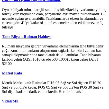
Oynak bilyalı rulmanlar çift sıralı, dış bilezikteki yuvarlanma yolu iç
bükey küre biçiminde olan, parçalarına ayrılmayan rulmanlardır. Bu
nedenle açıları ayarlanabilir. Yataklamalarda eksen hatalarından ve
eksene göre 4°’ye kadar olan mil esnemelerinden etkilenmezler. İç
bileziği
Tane Bilya – Rulman Habbesi
Rulmanı meydana getiren yuvarlama elemanlarına tane bilya denir
çoğu zaman rulmanların oluşumunu sağlarlarken kimi zaman bazı
sanayii ekipmanlarında tane olarak da kullanılırlar. Tane bilyanın
karbon çeliği (AISI 1010 Grade 500-1000) , krom çeliği (AISI
52100
Mafsal Kafa
Metrik Mafsal kafa Rulmalar PHS 05 Sağ ve Sol diş’ten PHS 30
Sağ ve Sol diş’e kadar, POS 05 Sağ ve Sol diş’ten POS 30 Sağ ve
Sol diş’e kadar, tedarik edilmektedir. Her türlü mafsal
Vidalı Mil