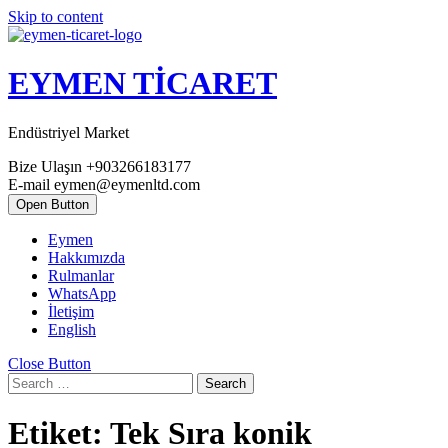
Skip to content
EYMEN TİCARET
Endüstriyel Market
Bize Ulaşın
+903266183177
E-mail
eymen@eymenltd.com
Open Button
Eymen
Hakkımızda
Rulmanlar
WhatsApp
İletişim
English
Close Button
Search
Etiket:
Tek Sıra konik