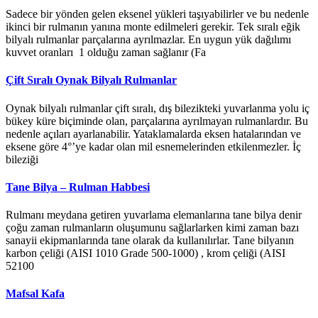
Sadece bir yönden gelen eksenel yükleri taşıyabilirler ve bu nedenle
ikinci bir rulmanın yanına monte edilmeleri gerekir. Tek sıralı eğik
bilyalı rulmanlar parçalarına ayrılmazlar. En uygun yük dağılımı
kuvvet oranları 1 olduğu zaman sağlanır (Fa
Çift Sıralı Oynak Bilyalı Rulmanlar
Oynak bilyalı rulmanlar çift sıralı, dış bilezikteki yuvarlanma yolu iç
bükey küre biçiminde olan, parçalarına ayrılmayan rulmanlardır. Bu
nedenle açıları ayarlanabilir. Yataklamalarda eksen hatalarından ve
eksene göre 4°’ye kadar olan mil esnemelerinden etkilenmezler. İç
bileziği
Tane Bilya – Rulman Habbesi
Rulmanı meydana getiren yuvarlama elemanlarına tane bilya denir
çoğu zaman rulmanların oluşumunu sağlarlarken kimi zaman bazı
sanayii ekipmanlarında tane olarak da kullanılırlar. Tane bilyanın
karbon çeliği (AISI 1010 Grade 500-1000) , krom çeliği (AISI
52100
Mafsal Kafa