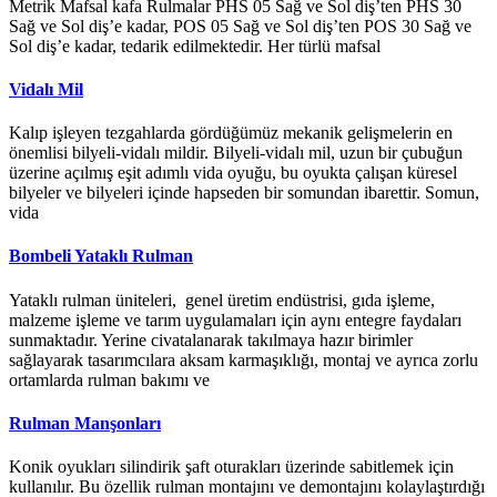
Metrik Mafsal kafa Rulmalar PHS 05 Sağ ve Sol diş’ten PHS 30
Sağ ve Sol diş’e kadar, POS 05 Sağ ve Sol diş’ten POS 30 Sağ ve
Sol diş’e kadar, tedarik edilmektedir. Her türlü mafsal
Vidalı Mil
Kalıp işleyen tezgahlarda gördüğümüz mekanik gelişmelerin en
önemlisi bilyeli-vidalı mildir. Bilyeli-vidalı mil, uzun bir çubuğun
üzerine açılmış eşit adımlı vida oyuğu, bu oyukta çalışan küresel
bilyeler ve bilyeleri içinde hapseden bir somundan ibarettir. Somun,
vida
Bombeli Yataklı Rulman
Yataklı rulman üniteleri, genel üretim endüstrisi, gıda işleme,
malzeme işleme ve tarım uygulamaları için aynı entegre faydaları
sunmaktadır. Yerine civatalanarak takılmaya hazır birimler
sağlayarak tasarımcılara aksam karmaşıklığı, montaj ve ayrıca zorlu
ortamlarda rulman bakımı ve
Rulman Manşonları
Konik oyukları silindirik şaft oturakları üzerinde sabitlemek için
kullanılır. Bu özellik rulman montajını ve demontajını kolaylaştırdığı