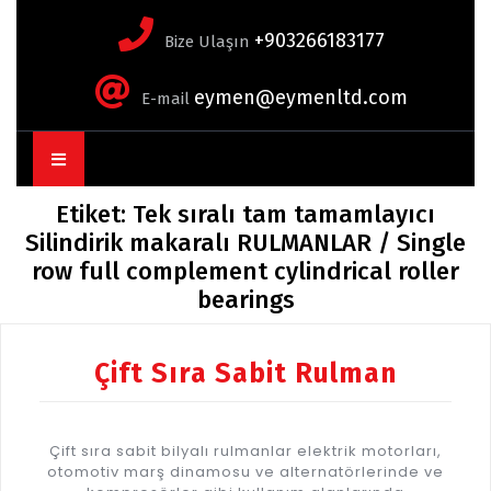
+903266183177
Bize Ulaşın
eymen@eymenltd.com
E-mail
Open
Button
Etiket:
Tek sıralı tam tamamlayıcı
Silindirik makaralı RULMANLAR / Single
row full complement cylindrical roller
bearings
Çift Sıra Sabit Rulman
Çift sıra sabit bilyalı rulmanlar elektrik motorları,
otomotiv marş dinamosu ve alternatörlerinde ve