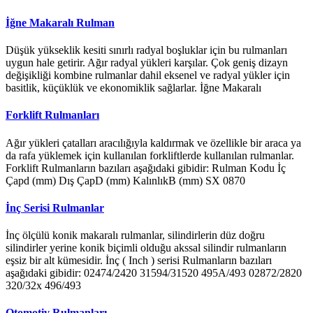
İğne Makaralı Rulman
Düşük yükseklik kesiti sınırlı radyal boşluklar için bu rulmanları
uygun hale getirir. Ağır radyal yükleri karşılar. Çok geniş dizayn
değişikliği kombine rulmanlar dahil eksenel ve radyal yükler için
basitlik, küçüklük ve ekonomiklik sağlarlar. İğne Makaralı
Forklift Rulmanları
Ağır yükleri çatalları aracılığıyla kaldırmak ve özellikle bir araca ya
da rafa yüklemek için kullanılan forkliftlerde kullanılan rulmanlar.
Forklift Rulmanların bazıları aşağıdaki gibidir: Rulman Kodu İç
Çapd (mm) Dış ÇapD (mm) KalınlıkB (mm) SX 0870
İnç Serisi Rulmanlar
İnç ölçülü konik makaralı rulmanlar, silindirlerin düz doğru
silindirler yerine konik biçimli olduğu akssal silindir rulmanların
eşsiz bir alt kümesidir. İnç ( Inch ) serisi Rulmanların bazıları
aşağıdaki gibidir: 02474/2420 31594/31520 495A/493 02872/2820
320/32x 496/493
Otomotiv Rulmanları