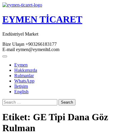
Skip
to
content
EYMEN TİCARET
Endüstriyel Market
Bize Ulaşın
+903266183177
E-mail
eymen@eymenltd.com
Open
Button
Eymen
Hakkımızda
Rulmanlar
WhatsApp
İletişim
English
Close
Search
Button
Etiket:
GE Tipi Dana Göz
Rulman