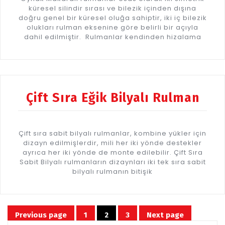
küresel silindir sırası ve bilezik içinden dışına
doğru genel bir küresel oluğa sahiptir, iki iç bilezik
olukları rulman eksenine göre belirli bir açıyla
dahil edilmiştir. Rulmanlar kendinden hizalama
Çift Sıra Eğik Bilyalı Rulman
Çift sıra sabit bilyalı rulmanlar, kombine yükler için
dizayn edilmişlerdir, mili her iki yönde destekler
ayrıca her iki yönde de monte edilebilir. Çift Sıra
Sabit Bilyalı rulmanların dizaynları iki tek sıra sabit
bilyalı rulmanın bitişik
Yazı
Previous page
1
2
3
Next page
Page
Page
Page