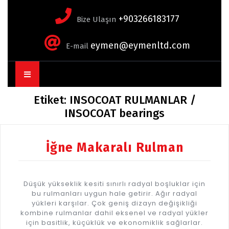
+903266183177
Bize Ulaşın
eymen@eymenltd.com
E-mail
Open
Button
Etiket:
INSOCOAT RULMANLAR /
INSOCOAT bearings
İğne Makaralı Rulman
Düşük yükseklik kesiti sınırlı radyal boşluklar için
bu rulmanları uygun hale getirir. Ağır radyal
yükleri karşılar. Çok geniş dizayn değişikliği
kombine rulmanlar dahil eksenel ve radyal yükler
için basitlik, küçüklük ve ekonomiklik sağlarlar.