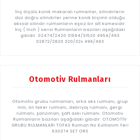
İnç ölçülü konik makaralı rulmanlar, silindirlerin
düz doğru silindirler yerine konik biçimli olduğu
akssal silindir rulmanların eşsiz bir alt kümesidir.
İnç ( Inch ) serisi Rulmanların bazıları aşağıdaki
gibidir: 02474/2420 31594/31520 495A/493
02872/2820 320/32x 496/493
Otomotiv Rulmanları
Otomotiv grubu rulmanları, arka aks rulmanı, grup
mili, ön teker rulmanı, debriyaj rulmanı, gergi
rulmanı, şanzıman, şaft askı rulmanı. Otomotiv
Rulmanların bazıları aşağıdaki gibidir: OTOMOTİV
GRUBU RULMANLARI TOFAS Rulman No Kulllanım Yeri
630374 SET ORS